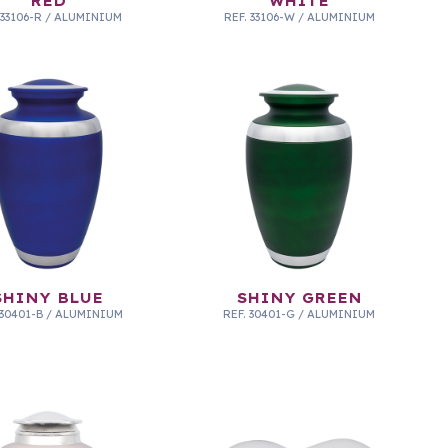
RED
WHITE
33106-R
/
ALUMINIUM
REF.
33106-W
/
ALUMINIUM
SHINY BLUE
SHINY GREEN
30401-B
/
ALUMINIUM
REF.
30401-G
/
ALUMINIUM