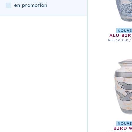
en promotion
NOUVE
ALU BIR
REF.
33105-B
/
NOUVE
BIRD 