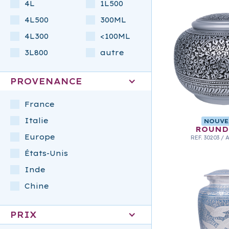
4L
1L500
4L500
300ML
4L300
<100ML
3L800
autre
PROVENANCE
France
Italie
NOUVE
ROUND
Europe
REF.
30203
/
États-Unis
Inde
Chine
PRIX