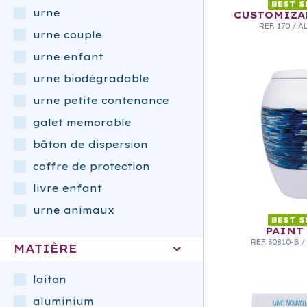
BEST S
urne
CUSTOMIZA
REF.
170
/
A
urne couple
urne enfant
urne biodégradable
urne petite contenance
galet memorable
bâton de dispersion
coffre de protection
livre enfant
urne animaux
BEST S
PAINT
REF.
30810-B
/
MATIÈRE
laiton
aluminium