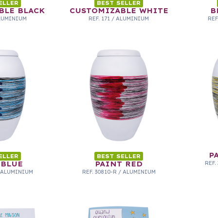
ELLER
BEST SELLER
BLE BLACK
CUSTOMIZABLE WHITE
B
LUMINIUM
REF.
171
/
ALUMINIUM
REF
P
ELLER
BEST SELLER
 BLUE
PAINT RED
REF.
ALUMINIUM
REF.
30810-R
/
ALUMINIUM