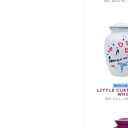
REF.
33101-W
/
NOUVE
LITTLE CUS
WHI
REF.
171-L
/
U