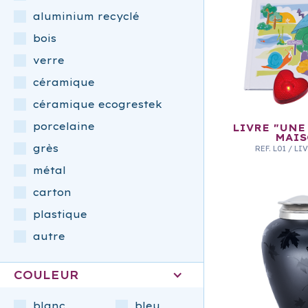
aluminium recyclé
bois
verre
céramique
céramique ecogrestek
porcelaine
LIVRE "UNE
MAIS
grès
REF.
L01
/
LI
métal
carton
plastique
autre
COULEUR
blanc
bleu