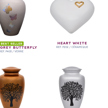
HEART WHITE
BEST SELLER
 GREY BUTTERFLY
REF.
P202
/
CÉRAMIQUE
REF.
P403
/
VERRE