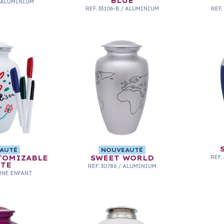
BLUE
ALUMINIUM
REF.
33106-B
/
ALUMINIUM
REF.
AUTÉ
NOUVEAUTÉ
TOMIZABLE
SWEET WORLD
REF.
TE
REF.
30786
/
ALUMINIUM
RNE ENFANT