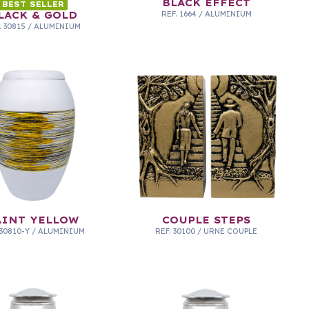
BLACK EFFECT
BEST SELLER
LACK & GOLD
REF.
1664
/
ALUMINIUM
.
30815
/
ALUMINIUM
AINT YELLOW
COUPLE STEPS
30810-Y
/
ALUMINIUM
REF.
30100
/
URNE COUPLE