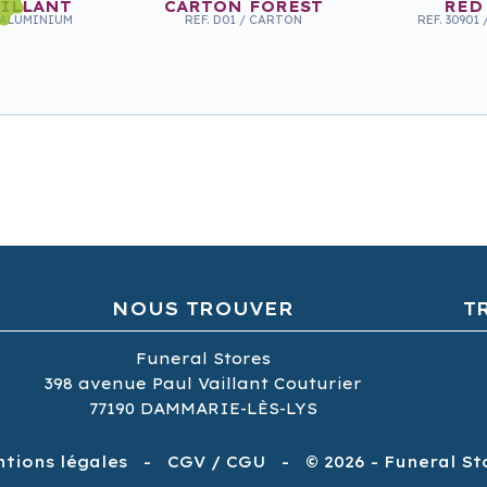
RILLANT
CARTON FOREST
RED
ALUMINIUM
REF.
D01
/
CARTON
REF.
30901
NOUS TROUVER
T
CO BIANCA
UE ECOGRESTEK
Funeral Stores
398
avenue
Paul Vaillant Couturier
77190
DAMMARIE-LÈS-LYS
tions légales
-
CGV / CGU
-
© 2026 - Funeral St