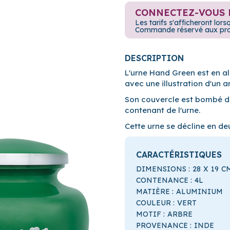
CONNECTEZ-VOUS 
Les tarifs s'afficheront lo
Commande réservé aux profe
DESCRIPTION
L'urne Hand Green est en al
avec une illustration d'un a
Son couvercle est bombé de
contenant de l'urne.
Cette urne se décline en de
CARACTÉRISTIQUES
DIMENSIONS :
28
X
19
C
CONTENANCE :
4L
MATIÈRE :
ALUMINIUM
COULEUR :
VERT
MOTIF :
ARBRE
PROVENANCE :
INDE