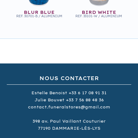
BLUR BLUE
BIRD WHITE
REF.
30701-B
/
ALUMINIUM
REF.
33101-W
/
ALUMINIUM
NOUS CONTACTER
Estelle Benoist
+33 6 17 08 91 31
Julie Bouvet
+33 7 56 88 48 36
contact.funeralstores@gmail.com
BIRD PURPLE
BIRD BLUE
REF.
33101-P
/
ALUMINIUM
REF.
33101-B
/
ALUMINIUM
398
av.
Paul Vaillant Couturier
77190
DAMMARIE-LÈS-LYS