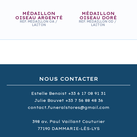
MÉDAILLON
MÉDAILLON
OISEAU ARGENTÉ
OISEAU DORÉ
REF.
MEDAILLON OA
/
REF.
MEDAILLON OD
/
LAITON
LAITON
NOUS CONTACTER
Estelle Benoist
+33 6 17 08 91 31
Julie Bouvet
+33 7 56 88 48 36
contact.funeralstores@gmail.com
398
av.
Paul Vaillant Couturier
MÉDAILLON ROSE
MÉDAILLON ROSE
ARGENT
DORÉ
77190
DAMMARIE-LÈS-LYS
REF.
MEDAILLON RA
/
REF.
MEDAILLON RD
/
LAITON
LAITON