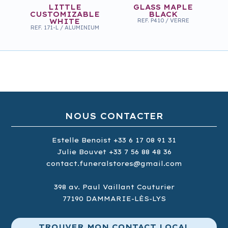
LITTLE
GLASS MAPLE
CUSTOMIZABLE
BLACK
WHITE
REF.
P410
/
VERRE
REF.
171-L
/
ALUMINIUM
NOUS CONTACTER
Estelle Benoist
+33 6 17 08 91 31
Julie Bouvet
+33 7 56 88 48 36
contact.funeralstores@gmail.com
398
av.
Paul Vaillant Couturier
GLASS MAPLE
SWEET DOVE
WHITE
REF.
30781
/
ALUMINIUM
77190
DAMMARIE-LÈS-LYS
REF.
P409
/
VERRE
TROUVER MON CONTACT LOCAL