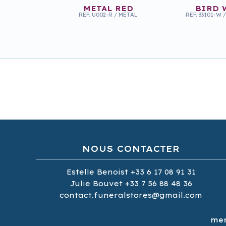
METAL RED
BIRD 
REF.
U002-R
/
MÉTAL
REF.
33101-W
/
NOUS CONTACTER
ALU BIRD BLUE
BLACK 
REF.
33105-B
/
ALUMINIUM
REF.
30807
/
Estelle Benoist
+33 6 17 08 91 31
Julie Bouvet
+33 7 56 88 48 36
contact.funeralstores@gmail.com
men