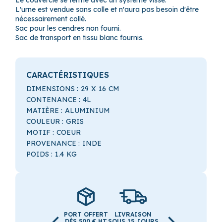
Le couvercle se ferme avec un système vissé.
L'urne est vendue sans colle et n'aura pas besoin d'être
nécessairement collé.
Sac pour les cendres non fourni.
Sac de transport en tissu blanc fournis.
CARACTÉRISTIQUES
DIMENSIONS :
29
X
16
CM
CONTENANCE :
4L
MATIÈRE :
ALUMINIUM
COULEUR :
GRIS
MOTIF :
COEUR
PROVENANCE :
INDE
POIDS :
1.4
KG
PORT OFFERT
LIVRAISON
DÈS 500 € HT
SOUS 15 JOURS